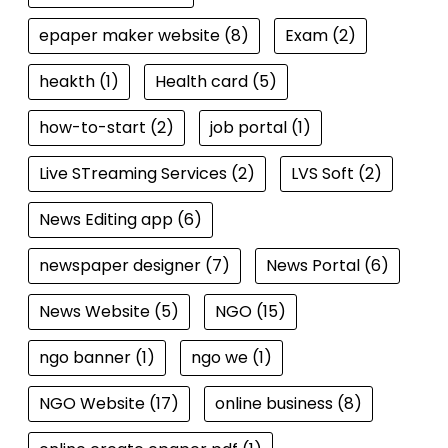
epaper maker website
(8)
Exam
(2)
heakth
(1)
Health card
(5)
how-to-start
(2)
job portal
(1)
Live STreaming Services
(2)
LVS Soft
(2)
News Editing app
(6)
newspaper designer
(7)
News Portal
(6)
News Website
(5)
NGO
(15)
ngo banner
(1)
ngo we
(1)
NGO Website
(17)
online business
(8)