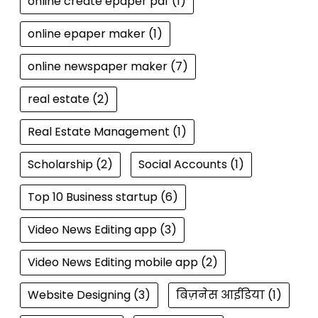
online create epaper pdf
(1)
online epaper maker
(1)
online newspaper maker
(7)
real estate
(2)
Real Estate Management
(1)
Scholarship
(2)
Social Accounts
(1)
Top 10 Business startup
(6)
Video News Editing app
(3)
Video News Editing mobile app
(2)
Website Designing
(3)
बिज़नेस आईडिया
(1)