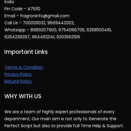
India
Pin Code – 475110
Email – fragroninfo@gmail.com
Call Us – 7000131032, 9669442002,
Whatsapp – 8989207900, 9754066705, 6268550416,
6264239397, 9644612141, 9203562106
Important Links
Terms & Condition
Privacy Policy
Refund Policy
WHY WITH US
We are a team of highly expert professionals of every
department, Our main aim is not only to Generate the
Perfect Script but also to provide Full Time Help & Support.