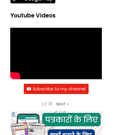
Youtube Videos
Subscribe to my channel
Next
»
1
/
71