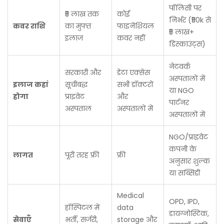
पॉलिसी पर
₹5 लाख तक
कोई
निर्भर (₹50k से
कवर राशि
का मुफ्त
फाइनेंशियल
₹5 लाख+
इलाज
कवर नहीं
डिस्काउंट्स)
नेटवर्क
सरकारी और
डेटा एक्सेस
अस्पतालों में
इलाज कहां
सूचीबद्ध
सभी डॉक्टरों
या NGO
होगा
प्राइवेट
और
पार्टनर
अस्पताल
अस्पतालों में
अस्पतालों में
NGO/प्राइवेट
कंपनी के
लागत
पूरी तरह फ्री
फ्री
अनुसार शुल्क
या सब्सिडी
Medical
OPD, IPD,
हॉस्पिटल में
data
डायग्नोस्टिक,
सेवाएँ
भर्ती, सर्जरी,
storage और