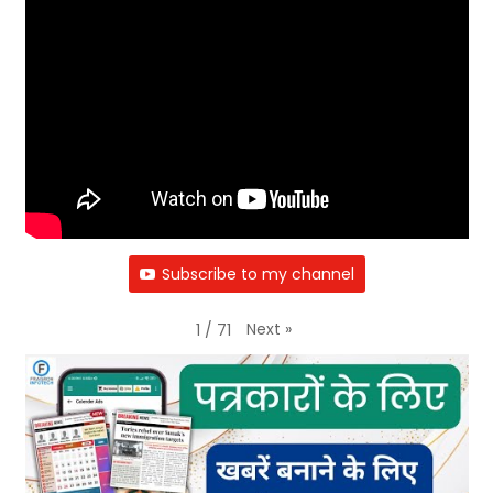
Subscribe to my channel
Next
»
1
/
71