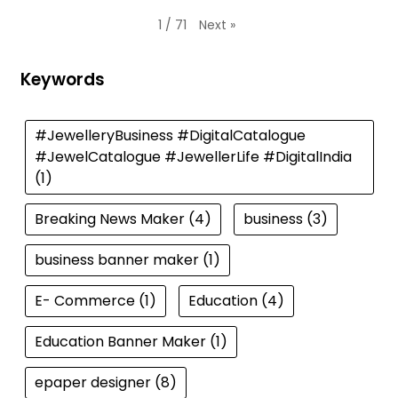
Next
»
1
/
71
Keywords
#JewelleryBusiness #DigitalCatalogue
#JewelCatalogue #JewellerLife #DigitalIndia
(1)
Breaking News Maker
(4)
business
(3)
business banner maker
(1)
E- Commerce
(1)
Education
(4)
Education Banner Maker
(1)
epaper designer
(8)