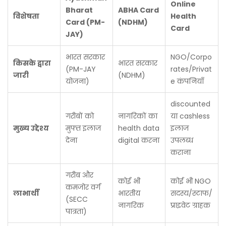
Online
Bharat
ABHA Card
विशेषता
Health
Card (PM-
(NDHM)
Card
JAY)
भारत सरकार
NGO/Corpo
किसके द्वारा
भारत सरकार
(PM-JAY
rates/Privat
जारी
(NDHM)
योजना)
e कंपनियाँ
discounted
गरीबों को
नागरिकों का
या cashless
मुख्य उद्देश्य
मुफ्त इलाज
health data
इलाज
देना
digital करना
उपलब्ध
कराना
गरीब और
कोई भी
कोई भी NGO
कमजोर वर्ग
लाभार्थी
भारतीय
सदस्य/स्टाफ/
(SECC
नागरिक
प्राइवेट ग्राहक
पात्रता)