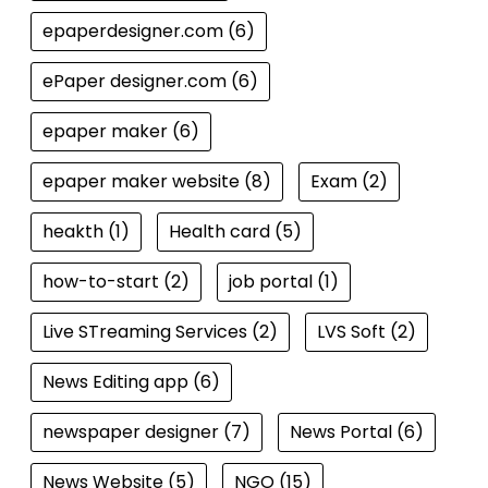
epaperdesigner.com
(6)
ePaper designer.com
(6)
epaper maker
(6)
epaper maker website
(8)
Exam
(2)
heakth
(1)
Health card
(5)
how-to-start
(2)
job portal
(1)
Live STreaming Services
(2)
LVS Soft
(2)
News Editing app
(6)
newspaper designer
(7)
News Portal
(6)
News Website
(5)
NGO
(15)