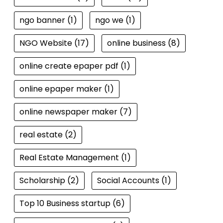
ngo banner
(1)
ngo we
(1)
NGO Website
(17)
online business
(8)
online create epaper pdf
(1)
online epaper maker
(1)
online newspaper maker
(7)
real estate
(2)
Real Estate Management
(1)
Scholarship
(2)
Social Accounts
(1)
Top 10 Business startup
(6)