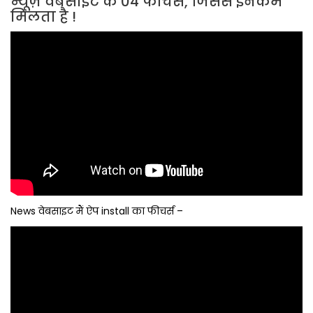
न्यूज़ वेबसाइट के 04 फीचर्स, जिससे इनकम
मिलता है !
News वेबसाइट मैं ऐप install का फीचर्स –