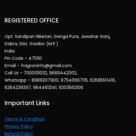
REGISTERED OFFICE
Opt. Sandipan Niketan, Ganga Pura, Jawahar Ganj,
Dabra, Dist. Gwalior (M.P.)
India
Pin Code – 475110
Email – fragroninfo@gmail.com
Call Us – 7000131032, 9669442002,
Whatsapp – 8989207900, 9754066705, 6268550416,
6264239397, 9644612141, 9203562106
Important Links
Terms & Condition
Privacy Policy
Refund Policy