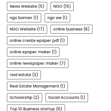
News Website
(5)
NGO
(15)
ngo banner
(1)
ngo we
(1)
NGO Website
(17)
online business
(8)
online create epaper pdf
(1)
online epaper maker
(1)
online newspaper maker
(7)
real estate
(2)
Real Estate Management
(1)
Scholarship
(2)
Social Accounts
(1)
Top 10 Business startup
(6)