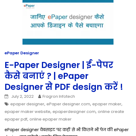
ePaper Designer
E-Paper Designer | ई-पेपर
कैसे बनाएं ? | ePaper
Designer से PDF design करें !
July 2, 2022
Fragron Infotech
,
,
,
epaper designer
ePaper designer.com
epaper maker
,
,
epaper maker website
epaperdesigner.com
online create
,
epaper pdf
online epaper maker
ePaper designer वेबसाइट पर कहीं से भी कितने भी पेज की ePaper