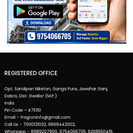
REGISTERED OFFICE
Opt. Sandipan Niketan, Ganga Pura, Jawahar Ganj,
Dabra, Dist. Gwalior (M.P.)
India
Pin Code – 475110
Email – fragroninfo@gmail.com
Call Us – 7000131032, 9669442002,
Whatsapp – 8989207900, 9754066705, 6268550416,