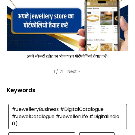
अपने ज्वेलरी स्टोर का ऑनलाइन पोर्टफोलियो तैयार करें !
Next
»
1
/
71
Keywords
#JewelleryBusiness #DigitalCatalogue
#JewelCatalogue #JewellerLife #DigitalIndia
(1)