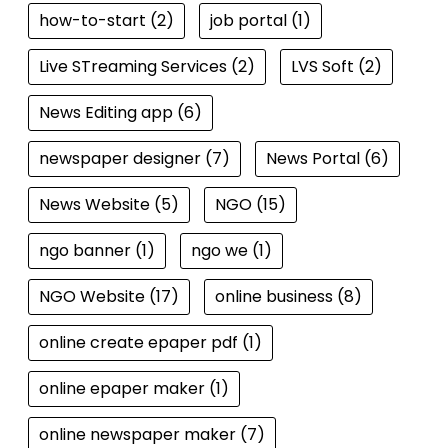
how-to-start
(2)
job portal
(1)
Live STreaming Services
(2)
LVS Soft
(2)
News Editing app
(6)
newspaper designer
(7)
News Portal
(6)
News Website
(5)
NGO
(15)
ngo banner
(1)
ngo we
(1)
NGO Website
(17)
online business
(8)
online create epaper pdf
(1)
online epaper maker
(1)
online newspaper maker
(7)