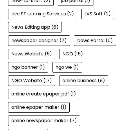
how-to-start
(2)
job portal
(1)
Live STreaming Services
(2)
LVS Soft
(2)
News Editing app
(6)
newspaper designer
(7)
News Portal
(6)
News Website
(5)
NGO
(15)
ngo banner
(1)
ngo we
(1)
NGO Website
(17)
online business
(8)
online create epaper pdf
(1)
online epaper maker
(1)
online newspaper maker
(7)