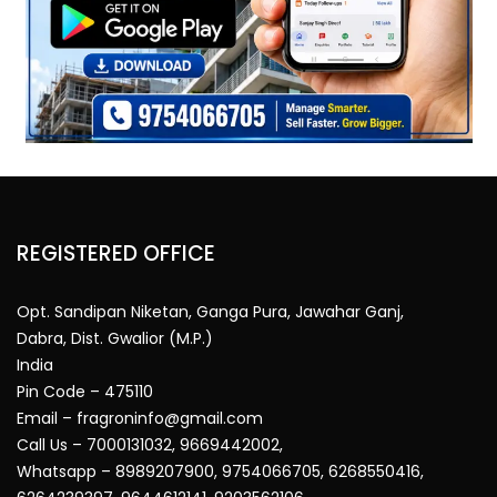
REGISTERED OFFICE
Opt. Sandipan Niketan, Ganga Pura, Jawahar Ganj,
Dabra, Dist. Gwalior (M.P.)
India
Pin Code – 475110
Email – fragroninfo@gmail.com
Call Us – 7000131032, 9669442002,
Whatsapp – 8989207900, 9754066705, 6268550416,