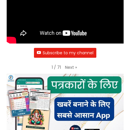
Subscribe to my channel
Next
»
1
/
71