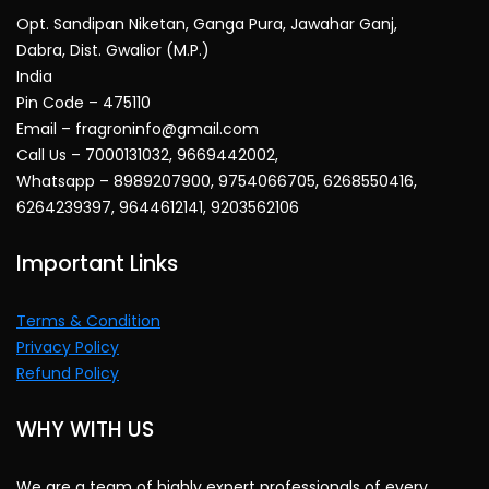
Opt. Sandipan Niketan, Ganga Pura, Jawahar Ganj,
Dabra, Dist. Gwalior (M.P.)
India
Pin Code – 475110
Email – fragroninfo@gmail.com
Call Us – 7000131032, 9669442002,
Whatsapp – 8989207900, 9754066705, 6268550416,
6264239397, 9644612141, 9203562106
Important Links
Terms & Condition
Privacy Policy
Refund Policy
WHY WITH US
We are a team of highly expert professionals of every