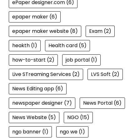
ePaper designer.com
(6)
epaper maker
(6)
epaper maker website
(8)
Exam
(2)
heakth
(1)
Health card
(5)
how-to-start
(2)
job portal
(1)
Live STreaming Services
(2)
LVS Soft
(2)
News Editing app
(6)
newspaper designer
(7)
News Portal
(6)
News Website
(5)
NGO
(15)
ngo banner
(1)
ngo we
(1)