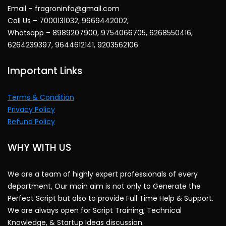
Email – fragroninfo@gmail.com
Call Us – 7000131032, 9669442002,
Whatsapp – 8989207900, 9754066705, 6268550416,
6264239397, 9644612141, 9203562106
Important Links
Terms & Condition
Privacy Policy
Refund Policy
WHY WITH US
We are a team of highly expert professionals of every
department, Our main aim is not only to Generate the
Perfect Script but also to provide Full Time Help & Support.
We are always open for Script Training, Technical
Knowledge, & Startup Ideas discussion.