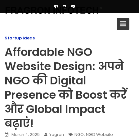
Skip
to
content
Blog
Startup Ideas
Affordable NGO
Website Design: अपने
NGO की Digital
Presence को Boost करें
और Global Impact
बढ़ाएं!
,
March 4, 2025
fragron
NGO
NGO Website