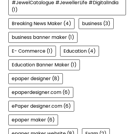
#JewelCatalogue #JewellerLife #DigitalIndia
(1)
Breaking News Maker
(4)
business
(3)
business banner maker
(1)
E- Commerce
(1)
Education
(4)
Education Banner Maker
(1)
epaper designer
(8)
epaperdesigner.com
(6)
ePaper designer.com
(6)
epaper maker
(6)
epaper maker website
(8)
Exam
(2)