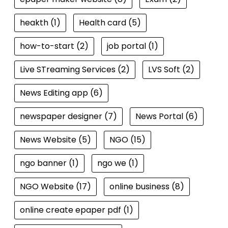
heakth
(1)
Health card
(5)
how-to-start
(2)
job portal
(1)
Live STreaming Services
(2)
LVS Soft
(2)
News Editing app
(6)
newspaper designer
(7)
News Portal
(6)
News Website
(5)
NGO
(15)
ngo banner
(1)
ngo we
(1)
NGO Website
(17)
online business
(8)
online create epaper pdf
(1)