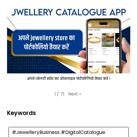
अपने ज्वेलरी स्टोर का ऑनलाइन पोर्टफोलियो तैयार करें !
Next
»
1
/
71
Keywords
#JewelleryBusiness #DigitalCatalogue