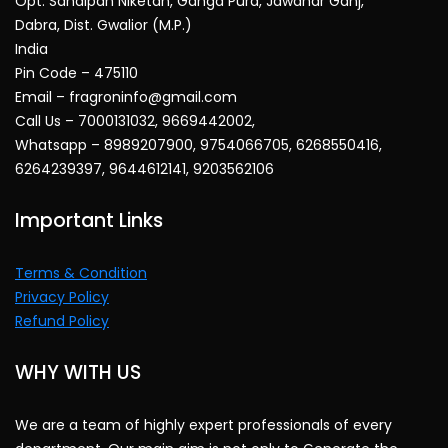
Opt. Sandipan Niketan, Ganga Pura, Jawahar Ganj,
Dabra, Dist. Gwalior (M.P.)
India
Pin Code – 475110
Email – fragroninfo@gmail.com
Call Us – 7000131032, 9669442002,
Whatsapp – 8989207900, 9754066705, 6268550416,
6264239397, 9644612141, 9203562106
Important Links
Terms & Condition
Privacy Policy
Refund Policy
WHY WITH US
We are a team of highly expert professionals of every