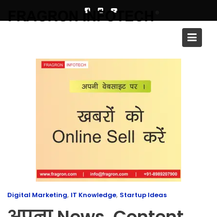
Skip
to
content
Blog
,
,
Digital Marketing
IT Knowledge
Startup Ideas
अपना News, Content