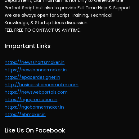
department, Our main aim is not only to Generate the
Perfect Script but also to provide Full Time Help & Support.
We are always open for Script Training, Technical
Knowledge, & Startup Ideas discussion.
FEEL FREE TO CONTACT US ANYTIME.
Important Links
https://newsshortsmaker.in
https://newsbannermaker.in
https://epaperdesigner.in
http://businessbannermaker.com
https://newswebportals.com
https://ngopromotion.in
https://ngobannermaker.in
https://ebmaker.in
Like Us On Facebook