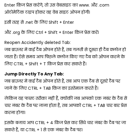
Enter किज प्रेस करेंगे, तो उस वेबसाइट का www. और .com
ऑटोमेटिक टाइप होकर वह वेब साइट ओपन होगी।
इसी तरह से .net के लिए Shift + Enter
और .org के लिए Ctrl + Shift + Enter किज प्रेस करें।
Reopen Accidently deleted Tab:
जब ब्राउज़र में कई टैब ओपन होते हैं, तब गलती से दूसरा ही टैब क्‍लोज हो
जाता हैं। ऐसे समय आप पिछले क्‍लोज किए गए टैब को ओपन करने के
लिए CTRL + Shift + T किज प्रेस कर सकते हैं।
Jump Directly To Any Tab:
जब ब्राउज़र में कई टैब ओपन होते हैं, तब आप एक टैब से दूसरे टैब पर
जाने के लिए CTRL + TAB किज का इस्‍तेमाल करते हैं।
लेकिन यह फास्‍ट तरीका नहीं हैं, क्‍योकी जब आपको एक नबंर के टैब से
चार नंबर के टैब पर जाना होता हैं, तब आपको CTRL + TAB चार बार प्रेस
करना होगा।
इसके बजाय आप CTRL + 4 किज प्रेस कर सिधे चार नंबर के टैब पर जा
सकते हैं, या CTRL + 1 से एक नंबर के टैब पर।