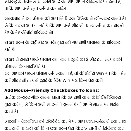
आउटलूक, एक्‍सेल या क्रोम आदि को आप अपने टास्‍कबार पर रखते हैं,
ताकि आप उन्‍हे तूरंत लॉन्‍च कर सके।
टास्‍कबार से इन प्रोग्राम को आप सिर्फ एक क्लिक से लॉन्‍च्‍ कर कसते हैं।
लेकिन क्‍या आप जानते हैं कि आप उन्‍हे और भी फास्‍ट लॉन्‍च कर सकते
हैं? कैसे? कीबोर्ड शॉर्टकट से।
Start बटन के दाईं ओर आपके द्वारा रखे गए सभी प्रोग्राम्‍स के शॉर्टकट
होते हैं।
Start से सबसे पहले प्रोग्राम का नंबर 1, दूसरे का 2 और इसी तरह बाकी
प्रोग्राम्‍स के नंबर्स होते हैं।
यदी आपको पहला प्रोग्राम लॉन्‍च्‍ करना हैं, तो कीबोर्ड से Win + 1 किज प्रेस
करें और इसी तरह से दूसरे के लिए Win + 2 किज प्रेस करें।
Add Mouse-Friendly Checkboxes To Icons:
प्रत्येक कंप्‍यूटर गीक कसम खाता कि वह सभी काम कीबोर्ड शॉर्टकट्स
द्वारा करेगा, लेकिन अभी भी दर्जनों यूजर्स हैं जो अपने माउस पर भरोसा
करते हैं।
आइकॉन चेकबॉक्स को एक्टिवेट करने पर आप एक्‍सप्‍लोरर में एक साथ
कई सारी फाइलों को बिना Ctrl बटन प्रेस किए आसानी से सिलेक्‍ट कर