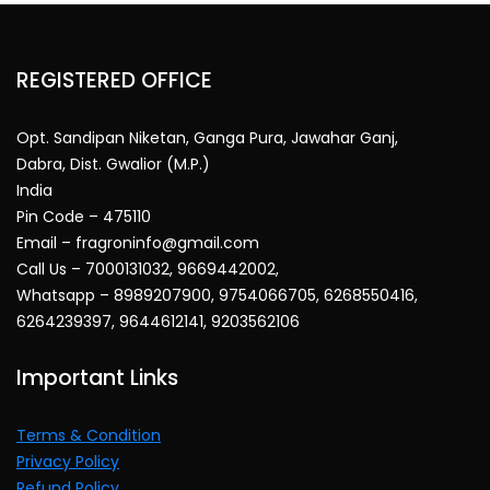
REGISTERED OFFICE
Opt. Sandipan Niketan, Ganga Pura, Jawahar Ganj,
Dabra, Dist. Gwalior (M.P.)
India
Pin Code – 475110
Email – fragroninfo@gmail.com
Call Us – 7000131032, 9669442002,
Whatsapp – 8989207900, 9754066705, 6268550416,
6264239397, 9644612141, 9203562106
Important Links
Terms & Condition
Privacy Policy
Refund Policy