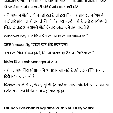
स्टार्टअप प्रोग्राम पीसी के स्‍टार्ट होने के साथ ही ऑटोमेटिक स्‍टार्ट हो जाते
हैं। इनमें कुछ प्रोग्राम जरूरी होते हैं और कुछ नहीं होते।
यदि आपका पीसी स्‍लो बूट हो रहा हैं, तो इसकी वजह शायद स्‍टार्टअप में
कई सारे प्रोग्राम्‍स हो सकती हैं। जो प्रोग्राम्‍स जरूरी नहीं हैं, उन्‍हे स्‍टार्टअप से
निकाल कर आप अपने पीसी के बूट टाइम को बढा सकते हैं।
Windows key + R किज प्रेस कर Run कमांड ओपन करें।
इसमें “msconfig” टाइप करें और एंटर करें।
अब एक विंडो ओपन होगी, जिसमें Startup टैब पर क्लिक करें।
विंडोज 10 में Task Manager में जाएं।
यहां पर आप जिस प्रोग्राम की आवश्‍यकता नहीं हैं उसे राइट क्लिक कर
डिसेबल कर सकते हैं।
डिसेबल करने से पहले यह सुनिश्चित करें की आप कोई सिस्‍टम प्रोग्राम या
एंटीवायरस को डिसेबल तो नहीं कर रहें हैं।
Launch Taskbar Programs With Your Keyboard