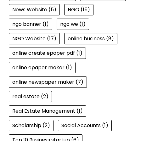
News Website
(5)
NGO
(15)
ngo banner
(1)
ngo we
(1)
NGO Website
(17)
online business
(8)
online create epaper pdf
(1)
online epaper maker
(1)
online newspaper maker
(7)
real estate
(2)
Real Estate Management
(1)
Scholarship
(2)
Social Accounts
(1)
Top 10 Business startup
(6)