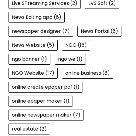
Live STreaming Services
(2)
LVS Soft
(2)
News Editing app
(6)
newspaper designer
(7)
News Portal
(6)
News Website
(5)
NGO
(15)
ngo banner
(1)
ngo we
(1)
NGO Website
(17)
online business
(8)
online create epaper pdf
(1)
online epaper maker
(1)
online newspaper maker
(7)
real estate
(2)