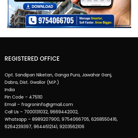
REGISTERED OFFICE
Opt. Sandipan Niketan, Ganga Pura, Jawahar Ganj,
Dabra, Dist. Gwalior (M.P.)
India
Pin Code – 475110
Email – fragroninfo@gmail.com
Call Us – 7000131032, 9669442002,
Whatsapp – 8989207900, 9754066705, 6268550416,
6264239397, 9644612141, 9203562106