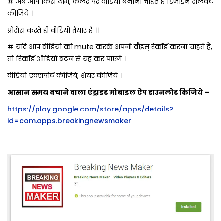
# अब आप किस थीम, कलर पर वीडियो बनाना चाहते हैं डिज़ाइन सेलेक्ट
कीजिये ।
प्रोसेस करते ही वीडियो तैयार है ।।
# यदि आप वीडियो को mute करके अपनी वौइस् रेकॉर्ड करना चाहते हैं,
तो रिकॉर्ड ऑडियो बटन से यह कर पाएंगे ।
वीडियो एक्सपोर्ट कीजिये, शेयर कीजिये ।
आसान समय बचाने वाला एंड्राइड मोबाइल ऐप डाउनलोड किजिये –
https://play.google.com/store/apps/details?
id=com.apps.breakingnewsmaker