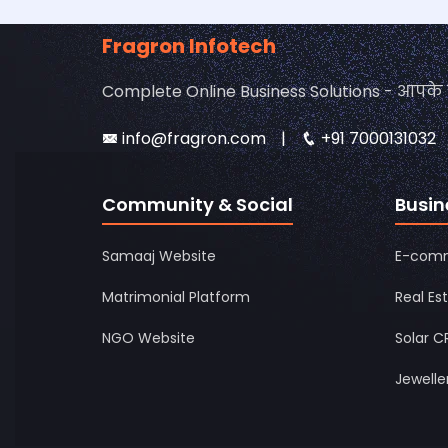
Fragron Infotech
Complete Online Business Solutions - आपके स
info@fragron.com
+91 7000131032
Community & Social
Busi
Samaaj Website
E-comm
Matrimonial Platform
Real Es
NGO Website
Solar 
Jewelle