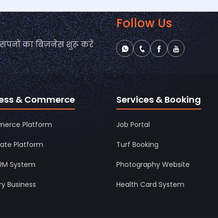
Follow Us
पनों का बिज़नेस शुरू करें
ness & Commerce
Services & Booking
erce Platform
Job Portal
tate Platform
Turf Booking
CRM System
Photography Website
ry Business
Health Card System