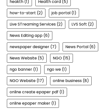
heakth
(1)
Health card
(5)
how-to-start
(2)
job portal
(1)
Live STreaming Services
(2)
LVS Soft
(2)
News Editing app
(6)
newspaper designer
(7)
News Portal
(6)
News Website
(5)
NGO
(15)
ngo banner
(1)
ngo we
(1)
NGO Website
(17)
online business
(8)
online create epaper pdf
(1)
online epaper maker
(1)