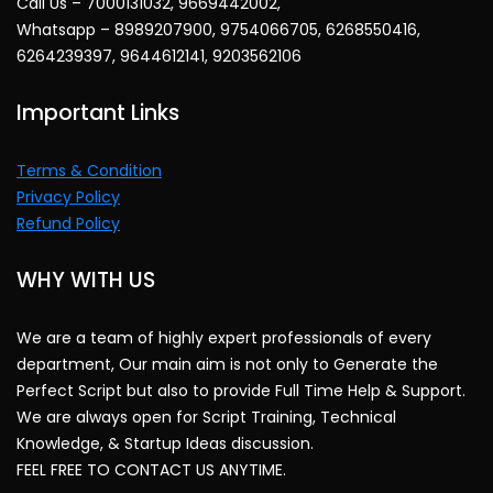
Call Us – 7000131032, 9669442002,
Whatsapp – 8989207900, 9754066705, 6268550416,
6264239397, 9644612141, 9203562106
Important Links
Terms & Condition
Privacy Policy
Refund Policy
WHY WITH US
We are a team of highly expert professionals of every
department, Our main aim is not only to Generate the
Perfect Script but also to provide Full Time Help & Support.
We are always open for Script Training, Technical
Knowledge, & Startup Ideas discussion.
FEEL FREE TO CONTACT US ANYTIME.