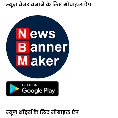
s
न्यूज़ बैनर बनाने के लिए मोबाइल ऐप
f
i
e
l
d
s
h
o
u
l
d
b
e
l
e
f
t
न्यूज़ शॉर्ट्स के लिए मोबाइल ऐप
b